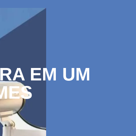
RA EM UM
MES